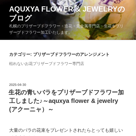
コ
AQUXYA FLOWER & JEWELRYの
ン
ブログ
テ
ン
札幌のプリザーブドフラワー・造花・貴金属専門店・生花をプリ
ツ
ザーブドフラワー加工いたします。
へ
ス
キ
カテゴリー:
プリザーブドフラワーのアレンジメント
ッ
枯れないお花プリザーブドフラワー専門店
プ
投
2025-04-30
稿
生花の青いバラをプリザーブドフラワー加
日:
工しました♪～aquxya flower & jewelry
(アクーニャ）～
大量のバラの花束をプレゼントされたらとっても嬉しい