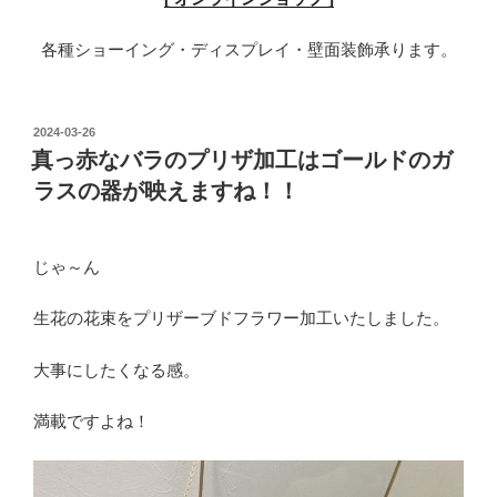
各種ショーイング・ディスプレイ・壁面装飾承ります。
投
2024-03-26
稿
真っ赤なバラのプリザ加工はゴールドのガ
日:
ラスの器が映えますね！！
じゃ～ん
生花の花束をプリザーブドフラワー加工いたしました。
大事にしたくなる感。
満載ですよね！