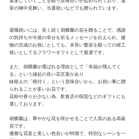
繁栄していくことを願う意味合いが込められており、選
挙の陣中見舞い、当選祝いなどでも贈られています。
退職祝いには、長く続く胡蝶蘭の花を贈ることで、感謝
の気持ちや今後の幸せを祈るメッセージを伝えられ、建
物の完成のお祝いとしても、末長い繁栄を願っての竣工
祝いとしてるフラワーギフトとして最適です。
また、胡蝶蘭が選ばれる理由として「幸福が飛んでく
る」という縁起の良い花言葉があり
鉢植えの「根付く」という意味合いから、お祝い事に贈
られることが多いお花です。
花粉や香りが少ない為、飲食店や医院などのギフトにも
適しております。
胡蝶蘭は、華やかな花を咲かせることで人気のある高級
花です。
優雅な花姿と美しい色合いが特徴で、特別なシーンを一