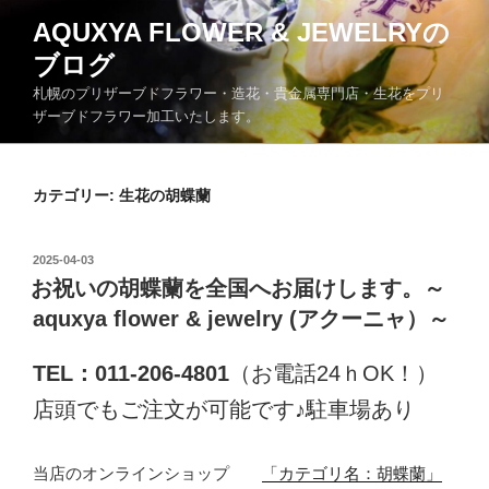
コ
AQUXYA FLOWER & JEWELRYの
ン
ブログ
テ
ン
札幌のプリザーブドフラワー・造花・貴金属専門店・生花をプリ
ツ
ザーブドフラワー加工いたします。
へ
ス
キ
カテゴリー:
生花の胡蝶蘭
ッ
プ
投
2025-04-03
稿
お祝いの胡蝶蘭を全国へお届けします。～
日:
aquxya flower & jewelry (アクーニャ）～
TEL：011-206-4801
（お電話24ｈOK！）
店頭でもご注文が可能です♪駐車場あり
当店のオンラインショップ
「カテゴリ名：胡蝶蘭」