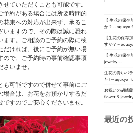
させていただくことも可能です。
ご予約がある場合には所要時間的
【 生花の保存
の花束への対応が出来ず、承るこ
か？～aquxya fl
ざいますので、その際は誠に恐れ
【生花の保存
います。ご相談のご予約の際に検
すか？～aquxya fl
ただければ、後にご予約が無い場
【 生花の保存加工に
すので、ご予約時の事前確認事項
jewelry ～
ださいませ。
生花の青いバ
た♪～aquxya f
とも可能ですので併せて事前にご
お祝いの胡蝶蘭
の場合は、お花をお預かりするだ
flower & je
要ですのでご安心くださいませ。
最近の