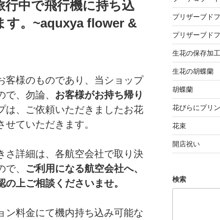
旅行中で飛行機に持ち込
プリザーブド
aquxya flower &
プリザーブド
生花の保存加
生花の胡蝶蘭
お客様のものであり、当ショップ
胡蝶蘭
ので、勿論、
お客様がお持ち帰り
花びらにプリ
プは、ご依頼いただきましたお花
させていただきます。
花束
開店祝い
きさ詳細は、各航空会社で取り決
ので、
ご利用になる航空会社へ、
検索
認の上ご相談くださいませ。
ョン料金にて機内持ち込み可能な