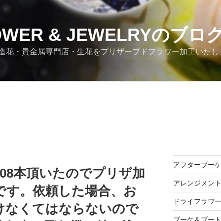
OWER & JEWELRYのブロ
造花・貴金属専門店・生花をプリザーブドフラワー加工いたし
アフターブー
108本頂いたのでプリザ加
アレンジメン
です。依頼した場合、お
ドライフラワ
けなくてはならないので
ブーケ＆ブー