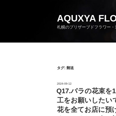
コ
ン
テ
AQUXYA FL
ン
札幌のプリザーブドフラワー・
ツ
へ
ス
キ
ッ
プ
タグ:
郵送
投
2024-09-12
稿
Q17.バラの花束を
日:
工をお願いしたい
花を全てお店に預