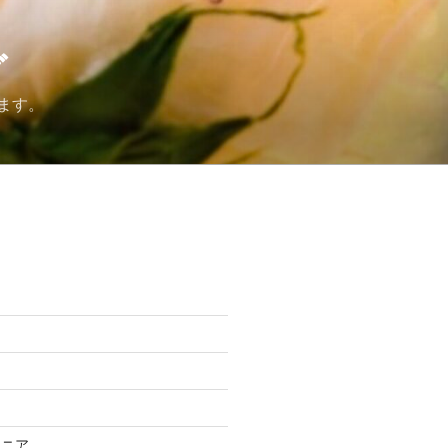
グ
ます。
ケ
ト
ー
トニア