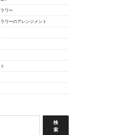
フラワー
フラワーのアレンジメント
工
ント
検
索