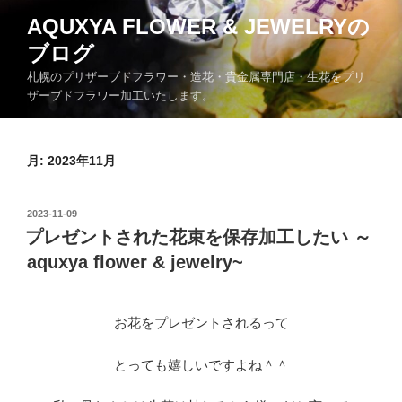
コ
AQUXYA FLOWER & JEWELRYの
ン
ブログ
テ
ン
札幌のプリザーブドフラワー・造花・貴金属専門店・生花をプリ
ツ
ザーブドフラワー加工いたします。
へ
ス
キ
月:
2023年11月
ッ
プ
投
2023-11-09
稿
プレゼントされた花束を保存加工したい ～
日:
aquxya flower & jewelry~
お花をプレゼントされるって
とっても嬉しいですよね＾＾