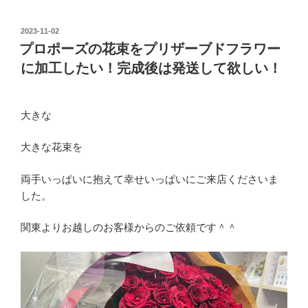
投
2023-11-02
稿
プロポーズの花束をプリザーブドフラワー
日:
に加工したい！完成後は発送して欲しい！
大きな
大きな花束を
両手いっぱいに抱えて幸せいっぱいにご来店くださいま
した。
関東よりお越しのお客様からのご依頼です＾＾