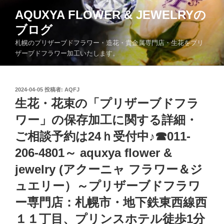
コ
AQUXYA FLOWER & JEWELRYの
ン
ブログ
テ
ン
札幌のプリザーブドフラワー・造花・貴金属専門店・生花をプリ
ツ
ザーブドフラワー加工いたします。
へ
ス
キ
投
2024-04-05
投稿者:
AQFJ
稿
生花・花束の「プリザーブドフラ
ッ
日:
プ
ワー」の保存加工に関する詳細・
ご相談予約は24ｈ受付中♪☎011-
206-4801～ aquxya flower &
jewelry (アクーニャ フラワー＆ジ
ュエリー）～プリザーブドフラワ
ー専門店：札幌市・地下鉄東西線西
１１丁目、プリンスホテル徒歩1分